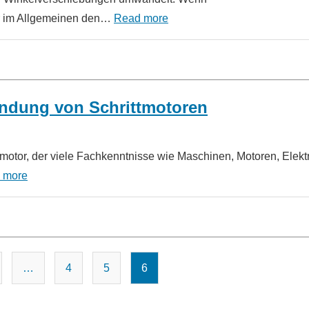
t er im Allgemeinen den…
Read more
ndung von Schrittmotoren
nsmotor, der viele Fachkenntnisse wie Maschinen, Motoren, Elekt
 more
Seitennummerierung
…
4
5
6
der