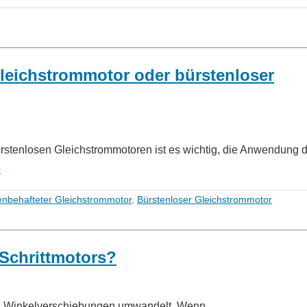
Gleichstrommotor oder bürstenloser
rstenlosen Gleichstrommotoren ist es wichtig, die Anwendung 
e
enbehafteter Gleichstrommotor
,
Bürstenloser Gleichstrommotor
 Schrittmotors?
se in Winkelverschiebungen umwandelt. Wenn