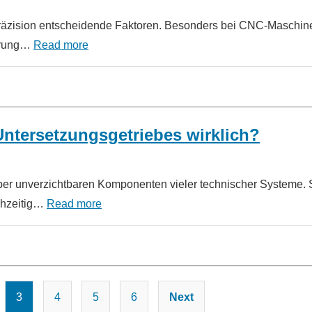
d Präzision entscheidende Faktoren. Besonders bei CNC-Maschin
uerung…
Read more
Untersetzungsgetriebes wirklich?
er unverzichtbaren Komponenten vieler technischer Systeme. 
ichzeitig…
Read more
Seitennummerierung
3
4
5
6
Next